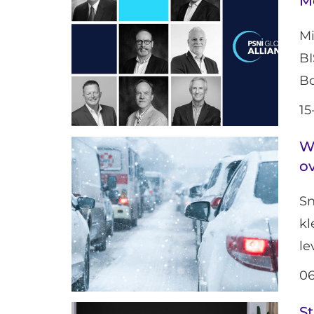
M
M
B
Bo
15
W
o
Sn
kl
le
06
St