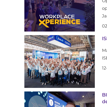
Op
op
Ja
02
IS
Ma
IS
12
B
d