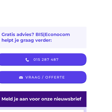
Gratis advies? BIS|Econocom
helpt je graag verder:
015 287 487
VRAAG / OFFERTE
Meld je aan voor onze nieuwsbrief