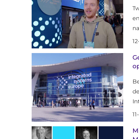
Tw
en
na
12
Ge
op
Be
d
In
11
M