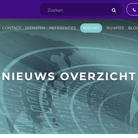
CONTACT
DIENSTEN
REFERENTIES
NIEUWS
RUIMTES
BLO
NIEUWS OVERZICHT