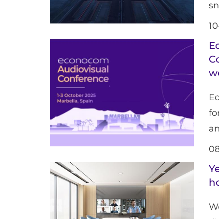
sn
10
E
Co
w
Ec
f
an
08
Ye
ho
W