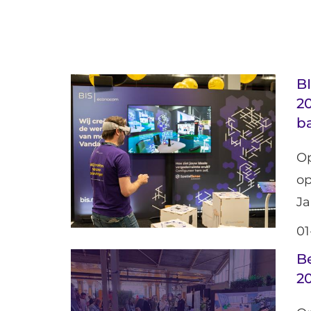
B
20
b
Op
o
Ja
01
B
2