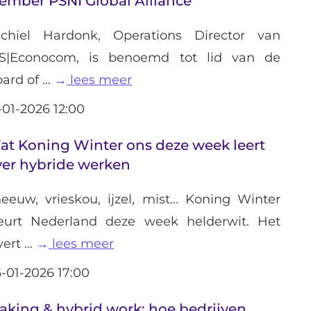
ember PSNI Global Alliance
ichiel Hardonk, Operations Director van
IS|Econocom, is benoemd tot lid van de
ard of ...
lees meer
-01-2026 12:00
at Koning Winter ons deze week leert
ver hybride werken
eeuw, vrieskou, ijzel, mist… Koning Winter
eurt Nederland deze week helderwit. Het
vert ...
lees meer
-01-2026 17:00
aking & hybrid work: hoe bedrijven