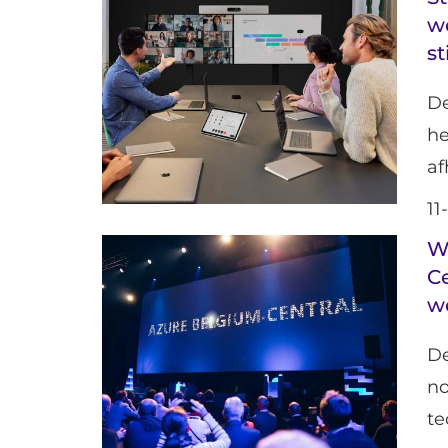
w
st
De
h
af
11
W
C
w
De
n
te