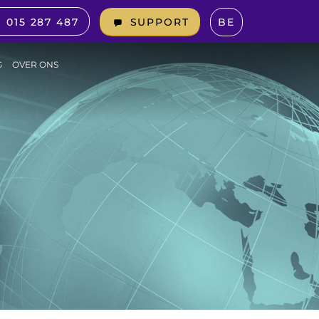
015 287 487
BE
SUPPORT
G
OVER ONS