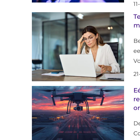
11
T
m
Be
e
Vo
21
E
re
or
D
C