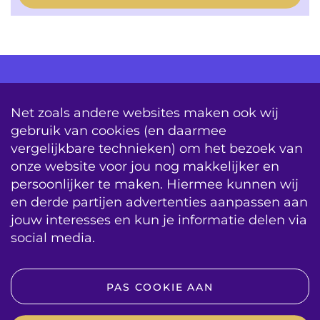
AV Consultancy
Opleiding
Detachering
Net zoals andere websites maken ook wij
gebruik van cookies (en daarmee
Storing & Onderhoud
Onderhoudscontracten
vergelijkbare technieken) om het bezoek van
System Updates
onze website voor jou nog makkelijker en
persoonlijker te maken. Hiermee kunnen wij
sitemap
vacatures
contact
en derde partijen advertenties aanpassen aan
jouw interesses en kun je informatie delen via
algemene voorwaarden
BIS|Econocom e-news
social media.
VOLG ONS OP SOCIAL MEDIA
PAS COOKIE AAN