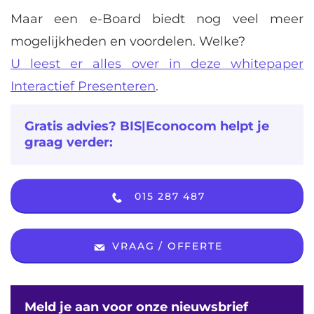
Maar een e-Board biedt nog veel meer
mogelijkheden en voordelen. Welke?
U leest er alles over in deze whitepaper
Interactief Presenteren
.
Gratis advies? BIS|Econocom helpt je
graag verder:
015 287 487
VRAAG / OFFERTE
Meld je aan voor onze nieuwsbrief