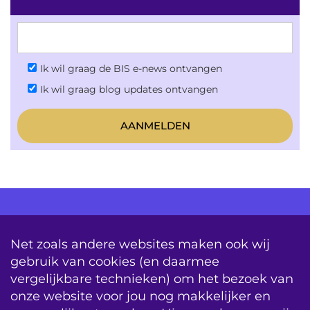
Ik wil graag de BIS e-news ontvangen
Ik wil graag blog updates ontvangen
AV Consultancy
Opleiding
Detachering
Net zoals andere websites maken ook wij
gebruik van cookies (en daarmee
Storing & Onderhoud
Onderhoudscontracten
vergelijkbare technieken) om het bezoek van
System Updates
onze website voor jou nog makkelijker en