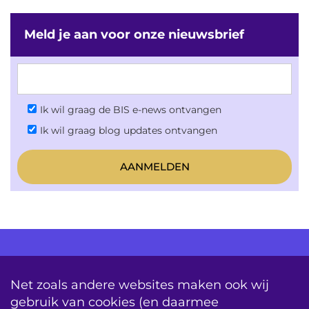
Meld je aan voor onze nieuwsbrief
Ik wil graag de BIS e-news ontvangen
Ik wil graag blog updates ontvangen
AV Consultancy
Opleiding
Detachering
Net zoals andere websites maken ook wij
gebruik van cookies (en daarmee
Storing & Onderhoud
Onderhoudscontracten