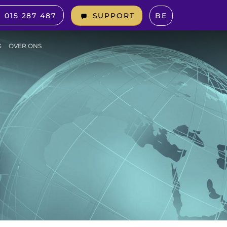
015 287 487
BE
SUPPORT
G
OVER ONS