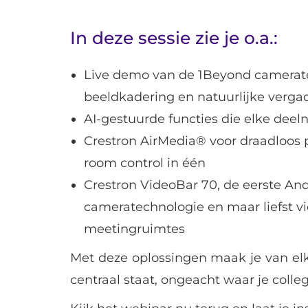
In deze sessie zie je o.a.:
Live demo van de 1Beyond camerate
beeldkadering en natuurlijke verga
AI-gestuurde functies die elke deel
Crestron AirMedia® voor draadloos p
room control in één
Crestron VideoBar 70, de eerste And
cameratechnologie en maar liefst v
meetingruimtes
Met deze oplossingen maak je van el
centraal staat, ongeacht waar je colle