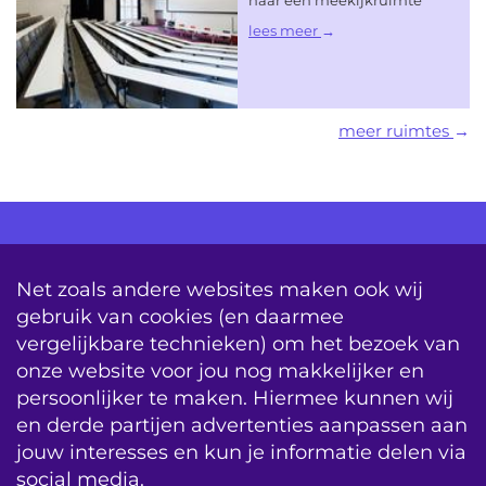
lees meer
meer ruimtes
AV Consultancy
Opleiding
Detachering
Net zoals andere websites maken ook wij
gebruik van cookies (en daarmee
Storing & Onderhoud
Onderhoudscontracten
vergelijkbare technieken) om het bezoek van
System Updates
onze website voor jou nog makkelijker en
persoonlijker te maken. Hiermee kunnen wij
sitemap
vacatures
contact
en derde partijen advertenties aanpassen aan
jouw interesses en kun je informatie delen via
algemene voorwaarden
BIS|Econocom e-news
social media.