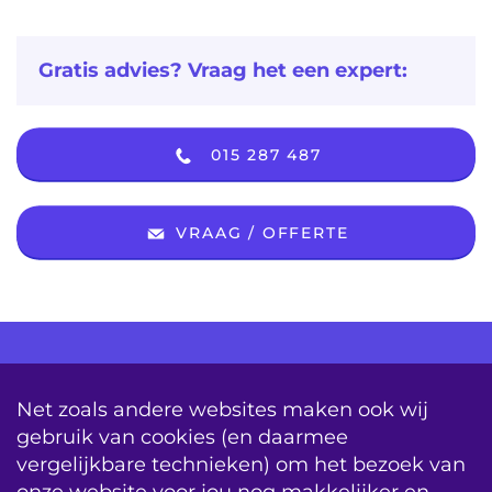
Gratis advies? Vraag het een expert:
015 287 487
VRAAG / OFFERTE
AV Consultancy
Opleiding
Detachering
Net zoals andere websites maken ook wij
gebruik van cookies (en daarmee
Storing & Onderhoud
Onderhoudscontracten
vergelijkbare technieken) om het bezoek van
System Updates