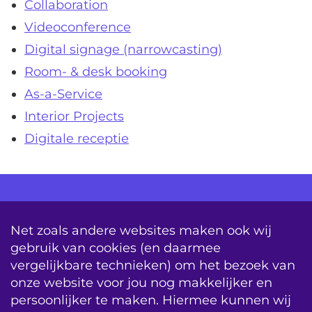
Collaboration
Videoconference
Digital signage (narrowcasting)
Room- & desk booking
As-a-Service
Interior Projects
Digitale receptie
AV Consultancy
Opleiding
Detachering
Net zoals andere websites maken ook wij
gebruik van cookies (en daarmee
Storing & Onderhoud
Onderhoudscontracten
vergelijkbare technieken) om het bezoek van
System Updates
onze website voor jou nog makkelijker en
persoonlijker te maken. Hiermee kunnen wij