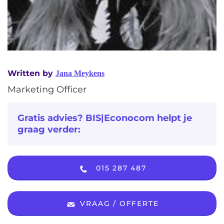
Written by
Jana Meykens
Marketing Officer
Gratis advies? BIS|Econocom helpt je
graag verder:
015 287 487
VRAAG / OFFERTE