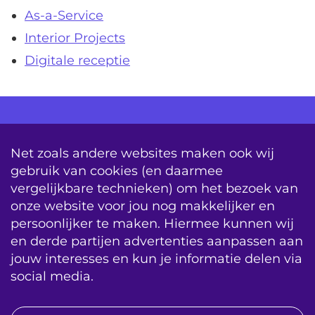
As-a-Service
Interior Projects
Digitale receptie
AV Consultancy
Opleiding
Detachering
Net zoals andere websites maken ook wij
gebruik van cookies (en daarmee
Storing & Onderhoud
Onderhoudscontracten
vergelijkbare technieken) om het bezoek van
System Updates
onze website voor jou nog makkelijker en
persoonlijker te maken. Hiermee kunnen wij
sitemap
vacatures
contact
en derde partijen advertenties aanpassen aan
jouw interesses en kun je informatie delen via
algemene voorwaarden
BIS|Econocom e-news
social media.