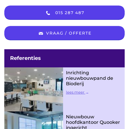
015 287 487
VRAAG / OFFERTE
Referenties
Inrichting
nieuwbouwpand de
Bioderij
lees meer
Nieuwbouw
hoofdkantoor Quooker
ingericht