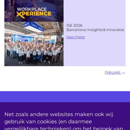
ISE 2026
Barcelona: Insights & innovatie
lees meer
nieuws
AV Consultancy
Opleiding
Detachering
Net zoals andere websites maken ook wij
gebruik van cookies (en daarmee
Storing & Onderhoud
Onderhoudscontracten
vergelijkbare technieken) om het bezoek van