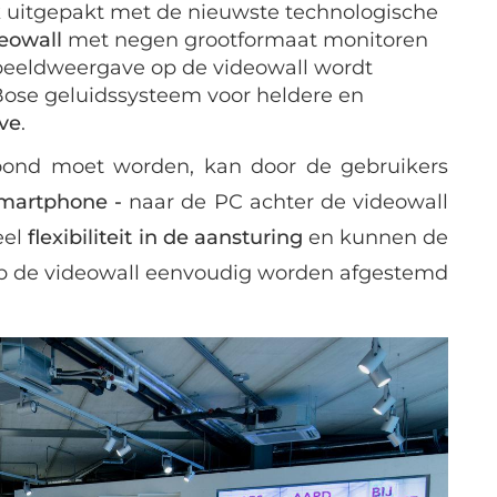
nk uitgepakt met de nieuwste technologische
eowall
met negen grootformaat monitoren
beeldweergave op de videowall wordt
ose geluidssysteem voor heldere en
ve
.
oond moet worden, kan door de gebruikers
 smartphone -
naar de PC achter de videowall
eel
flexibiliteit in de aansturing
en kunnen de
e op de videowall eenvoudig worden afgestemd