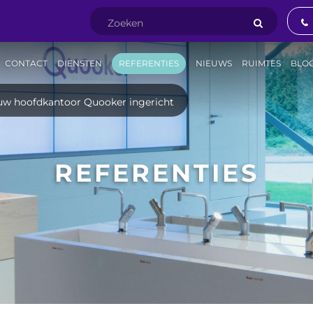
CONTACT
DIENSTEN
REFERENTIES
NIEUWS
RUIMTES
BLO
w hoofdkantoor Quooker ingericht
REFERENTIES