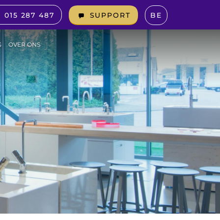
015 287 487
BE
SUPPORT
G
OVER ONS