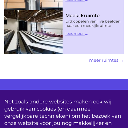
Meekijkruimte
Uitkoppelen van live beelden
naar een meekijkruimte
lees meer
meer ruimtes
AV Consultancy
Opleiding
Detachering
Net zoals andere websites maken ook wij
gebruik van cookies (en daarmee
Storing & Onderhoud
Onderhoudscontracten
vergelijkbare technieken) om het bezoek van
System Updates
onze website voor jou nog makkelijker en