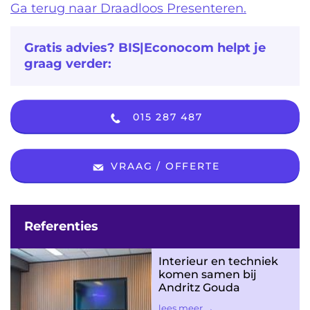
Ga terug naar Draadloos Presenteren.
Gratis advies? BIS|Econocom helpt je
graag verder:
015 287 487
VRAAG / OFFERTE
Referenties
Interieur en techniek
komen samen bij
Andritz Gouda
lees meer