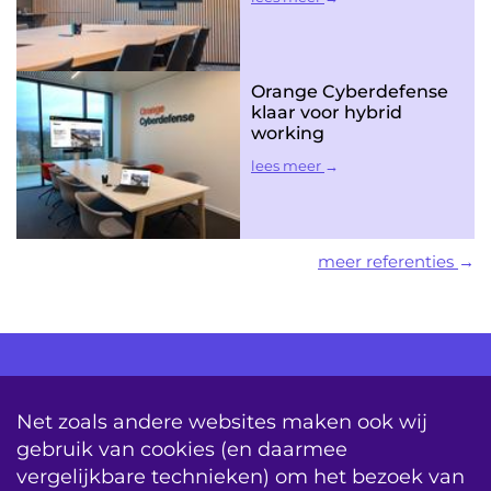
Orange Cyberdefense
klaar voor hybrid
working
lees meer
meer referenties
AV Consultancy
Opleiding
Detachering
Net zoals andere websites maken ook wij
gebruik van cookies (en daarmee
Storing & Onderhoud
Onderhoudscontracten
vergelijkbare technieken) om het bezoek van