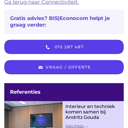
Ga terug naar Connectiviteit.
Gratis advies? BIS|Econocom helpt je
graag verder:
015 287 487
VRAAG / OFFERTE
Referenties
Interieur en techniek
komen samen bij
Andritz Gouda
lees meer