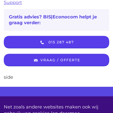
Support
Gratis advies? BIS|Econocom helpt je
graag verder:
015 287 487
VRAAG / OFFERTE
side
AV Consultancy
Opleiding
Detachering
Net zoals andere websites maken ook wij