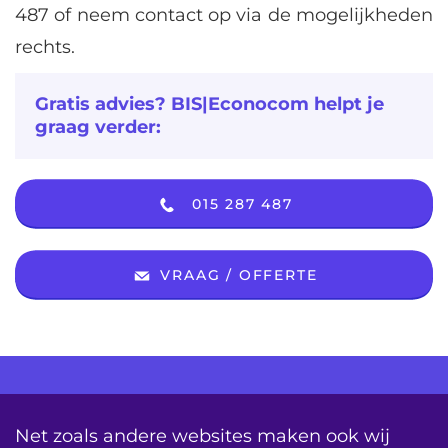
487 of neem contact op via de mogelijkheden
rechts.
Gratis advies? BIS|Econocom helpt je
graag verder:
015 287 487
VRAAG / OFFERTE
AV Consultancy
Opleiding
Detachering
Net zoals andere websites maken ook wij