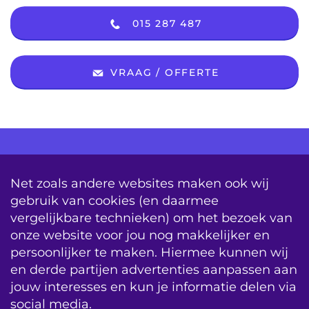
015 287 487
VRAAG / OFFERTE
AV Consultancy
Opleiding
Detachering
Net zoals andere websites maken ook wij
gebruik van cookies (en daarmee
Storing & Onderhoud
Onderhoudscontracten
vergelijkbare technieken) om het bezoek van
System Updates
onze website voor jou nog makkelijker en
persoonlijker te maken. Hiermee kunnen wij
sitemap
vacatures
contact
en derde partijen advertenties aanpassen aan
jouw interesses en kun je informatie delen via
algemene voorwaarden
BIS|Econocom e-news
social media.