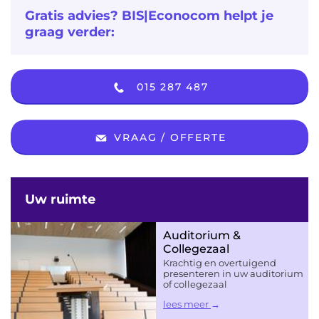
Gratis advies? BIS|Econocom helpt je
graag verder:
015 287 487
VRAAG / OFFERTE
Uw ruimte
Auditorium &
Collegezaal
Krachtig en overtuigend
presenteren in uw auditorium
of collegezaal
lees meer