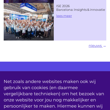
ISE 2026
Barcelona: Insights & innovatie
lees meer
nieuws
AV Consultancy
Opleiding
Detachering
Net zoals andere websites maken ook wij
gebruik van cookies (en daarmee
Storing & Onderhoud
Onderhoudscontracten
vergelijkbare technieken) om het bezoek van
System Updates
onze website voor jou nog makkelijker en
persoonlijker te maken. Hiermee kunnen wij