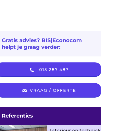
Gratis advies? BIS|Econocom
helpt je graag verder:
015 287 487
VRAAG / OFFERTE
Referenties
Interieur en techniek