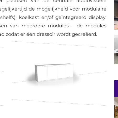
 plaatsen van de centrale audiovisuele
egelijkertijd de mogelijkheid voor modulaire
elfs), koelkast en/of geïntegreerd display.
ssen van meerdere modules – de modules
d zodat er één dressoir wordt gecreëerd.