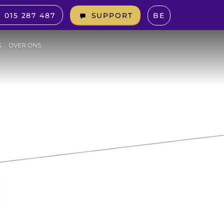
015 287 487
BE
SUPPORT
G
OVER ONS