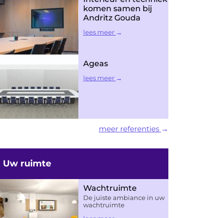
komen samen bij
Andritz Gouda
lees meer
Ageas
lees meer
meer referenties
Uw ruimte
Wachtruimte
De juiste ambiance in uw
wachtruimte