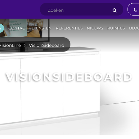
S
CONTACT
DIENSTEN
REFERENTIES
NIEUWS
RUIMTES
BLO
VisionLine
VisionSideboard
VISIONSIDEBOARD