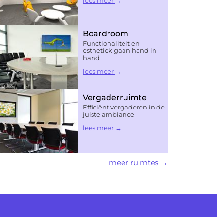
lees meer
Boardroom
Functionaliteit en
esthetiek gaan hand in
hand
lees meer
Vergaderruimte
Efficiënt vergaderen in de
juiste ambiance
lees meer
meer ruimtes