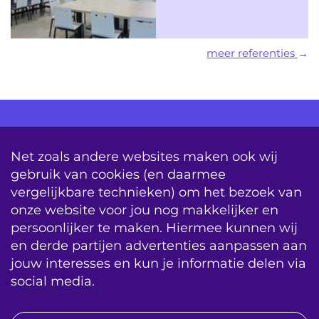
meer referenties
AV Consultancy
Opleiding
Detachering
Net zoals andere websites maken ook wij
gebruik van cookies (en daarmee
Storing & Onderhoud
Onderhoudscontracten
vergelijkbare technieken) om het bezoek van
onze website voor jou nog makkelijker en
System Updates
persoonlijker te maken. Hiermee kunnen wij
sitemap
vacatures
contact
en derde partijen advertenties aanpassen aan
jouw interesses en kun je informatie delen via
algemene voorwaarden
BIS|Econocom e-news
social media.