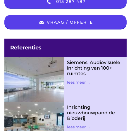
015 287 487
VRAAG / OFFERTE
Referenties
Siemens; Audiovisuele
inrichting van 100+
ruimtes
lees meer
Inrichting
nieuwbouwpand de
Bioderij
lees meer