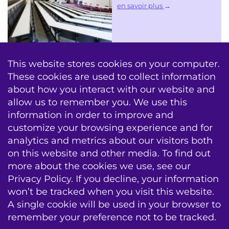
en savoir plus
plus de salles
This website stores cookies on your computer.
These cookies are used to collect information
about how you interact with our website and
allow us to remember you. We use this
information in order to improve and
AV Conseil
Formation
Infogérance
customize your browsing experience and for
analytics and metrics about our visitors both
Echec & Entretien
Contracts de Service
on this website and other media. To find out
Mises a jour systeme
more about the cookies we use, see our
Privacy Policy. If you decline, your information
sitemap
emplois
contact
conditions
won’t be tracked when you visit this website.
A single cookie will be used in your browser to
BIS|Econocom e-news
remember your preference not to be tracked.