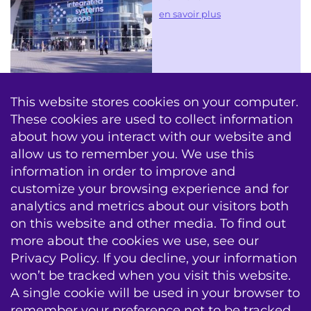
en savoir plus
nouvelles
This website stores cookies on your computer.
These cookies are used to collect information
about how you interact with our website and
allow us to remember you. We use this
information in order to improve and
AV Conseil
Formation
Infogérance
customize your browsing experience and for
analytics and metrics about our visitors both
Echec & Entretien
Contracts de Service
on this website and other media. To find out
Mises a jour systeme
more about the cookies we use, see our
Privacy Policy. If you decline, your information
sitemap
emplois
contact
conditions
won’t be tracked when you visit this website.
A single cookie will be used in your browser to
BIS|Econocom e-news
remember your preference not to be tracked.