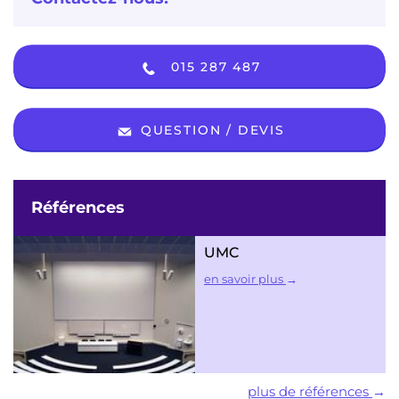
015 287 487
QUESTION / DEVIS
Références
UMC
en savoir plus
plus de références