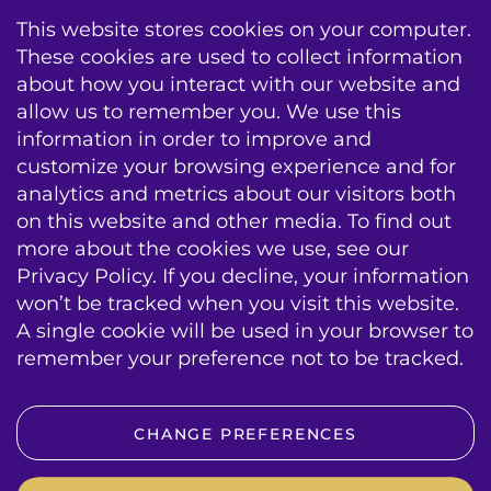
BIS VisionLine
This website stores cookies on your computer.
These cookies are used to collect information
about how you interact with our website and
allow us to remember you. We use this
information in order to improve and
AV Conseil
Formation
Infogérance
customize your browsing experience and for
analytics and metrics about our visitors both
Echec & Entretien
Contracts de Service
on this website and other media. To find out
Mises a jour systeme
more about the cookies we use, see our
Privacy Policy. If you decline, your information
sitemap
emplois
contact
conditions
won’t be tracked when you visit this website.
A single cookie will be used in your browser to
BIS|Econocom e-news
remember your preference not to be tracked.
VOLG ONS OP SOCIAL MEDIA
CHANGE PREFERENCES