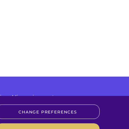
ice
Mises a jour systeme
e-news
CHANGE PREFERENCES