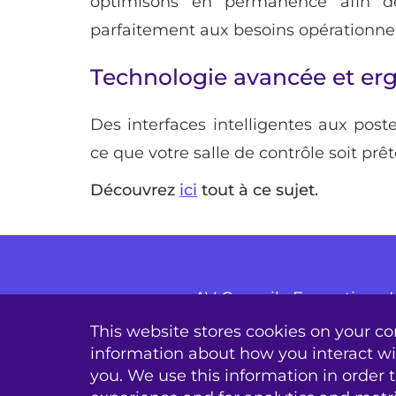
optimisons en permanence afin de
parfaitement aux besoins opérationnel
Technologie avancée et e
Des interfaces intelligentes aux post
ce que votre salle de contrôle soit prêt
Découvrez
ici
tout à ce sujet.
AV Conseil
Formation
This website stores cookies on your co
sitem
information about how you interact w
you. We use this information in order