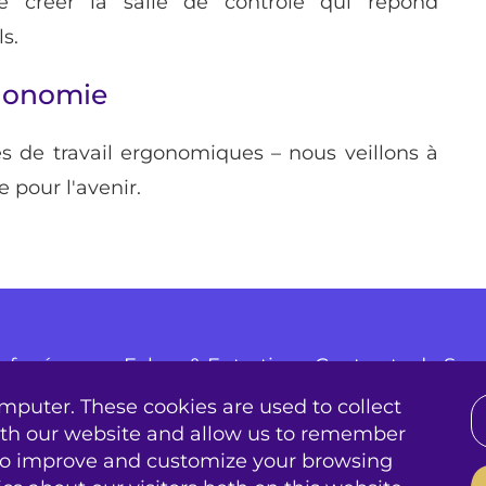
 créer la salle de contrôle qui répond
s.
rgonomie
es de travail ergonomiques – nous veillons à
e pour l'avenir.
Infogérance
Echec & Entretien
Contracts de Serv
mputer. These cookies are used to collect
ap
emplois
contact
conditions
BIS|Econocom 
ith our website and allow us to remember
 to improve and customize your browsing