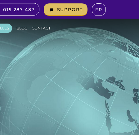
015 287 487
FR
SUPPORT
LLES
BLOG
CONTACT