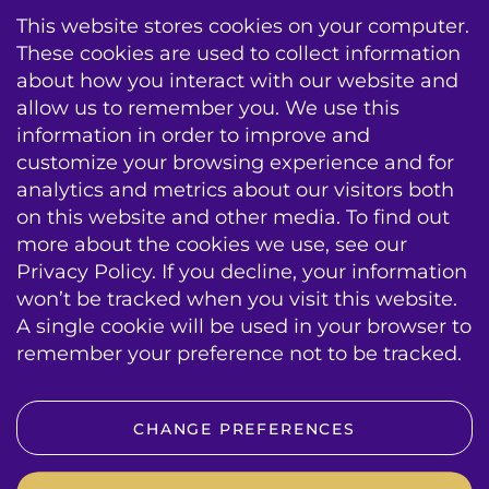
This website stores cookies on your computer.
These cookies are used to collect information
about how you interact with our website and
allow us to remember you. We use this
information in order to improve and
AV Conseil
Formation
Infogérance
customize your browsing experience and for
analytics and metrics about our visitors both
Echec & Entretien
Contracts de Service
on this website and other media. To find out
Mises a jour systeme
more about the cookies we use, see our
Privacy Policy. If you decline, your information
sitemap
emplois
contact
conditions
won’t be tracked when you visit this website.
A single cookie will be used in your browser to
BIS|Econocom e-news
remember your preference not to be tracked.
VOLG ONS OP SOCIAL MEDIA
CHANGE PREFERENCES