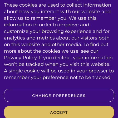
These cookies are used to collect information
about how you interact with our website and
allow us to remember you. We use this
information in order to improve and
AV Conseil
Formation
Infogérance
customize your browsing experience and for
analytics and metrics about our visitors both
Echec & Entretien
Contracts de Service
on this website and other media. To find out
Mises a jour systeme
more about the cookies we use, see our
Privacy Policy. If you decline, your information
sitemap
emplois
contact
conditions
won’t be tracked when you visit this website.
A single cookie will be used in your browser to
BIS|Econocom e-news
remember your preference not to be tracked.
VOLG ONS OP SOCIAL MEDIA
CHANGE PREFERENCES
ACCEPT
© Copyright 2024 BIS|Econocom